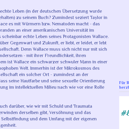
w. echte Leben (in der deutschen Übersetzung wurde
behalten) zu seinem Buch? Zumindest seziert Taylor in
llace es mit Würmern bzw. Nematoden macht - das
randen an einer amerikanischen Universität im
s scheinbar echte Leben seines Protagonisten Wallace.
ber Gegenwart und Zukunft, er liebt, er leidet, er lebt
esellschaft. Denn Wallace muss sich nicht nur mit sich
dersetzen - mit ihrer Freundlichkeit, ihren
dem ist Wallace ein schwarzer schwuler Mann in einer
omophoben Welt. Immerhin ist der Mikrokosmos des
llschaft ein solcher Ort - zumindest an der
ass seine Hautfarbe und seine sexuelle Orientierung
Für 
ung im intellektuellen Milieu nach wie vor eine Rolle
herzl
 Buch darüber, wie wir mit Schuld und Traumata
erwinden derselben gibt, Versöhnung und das
m Selbstfindung und dem Umfang mit der eigenen
genheit.