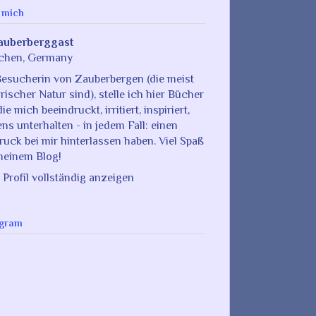
 mich
auberberggast
chen, Germany
Besucherin von Zauberbergen (die meist
arischer Natur sind), stelle ich hier Bücher
die mich beeindruckt, irritiert, inspiriert,
ens unterhalten - in jedem Fall: einen
ruck bei mir hinterlassen haben. Viel Spaß
meinem Blog!
 Profil vollständig anzeigen
agram