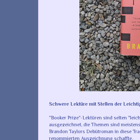
Schwere Lektüre mit Stellen der Leichti
"Booker Prize"-Lektüren sind selten "leich
ausgezeichnet, die Themen sind meistens e
Brandon Taylors Debütroman in diese Tradi
renommierten Auszeichnung schaffte.