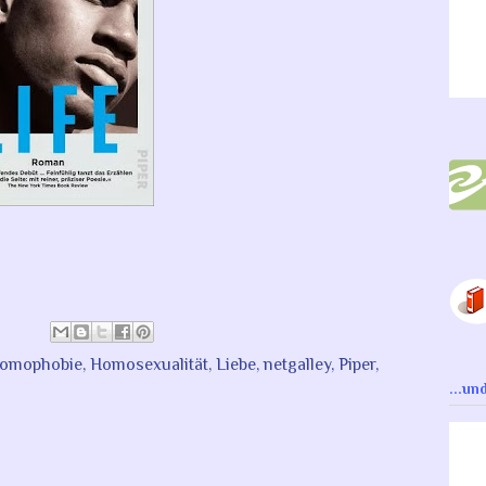
omophobie
,
Homosexualität
,
Liebe
,
netgalley
,
Piper
,
...un