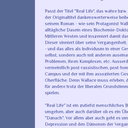
Passt der Titel "Real Life", das wahre bz
der Originaltitel dankenswerterweise bei
seinem Roman - wie sein Protagonist Wa
alltägliche Dasein eines Biochemie-Dokto
Mittleren Westen und inszeniert damit da
Dieser sinniert über seine Vergangenheit, ü
- und das alles als Individuum in einer G
selbst, sondern auch mit anderen auseinan
Problemen, ihren Komplexen, etc. Ausser
vermeintlich post-rassistischen, post-h
Campus und der mit ihm assoziierten Gese
Oberfläche. Denn Wallace muss erleben, d
für andere trotz der liberalen Grundstimm
spielen.
"Real Life" ist ein zutiefst menschliches
umgehen, aber auch darüber ob es ein Üb
"Danach". Vor allem aber auch geht es u
Depression und den Dämonen der Vergan