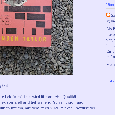
Über
Z
Mün
Als 
liter
vor, 
best
Eind
auf 
Mein
Inst
gkeit
te Lektüren". Hier wird literarische Qualität
xistenziell und tiefgreifend. So reiht sich auch
tion mit ein, mit dem er es 2020 auf die Shortlist der